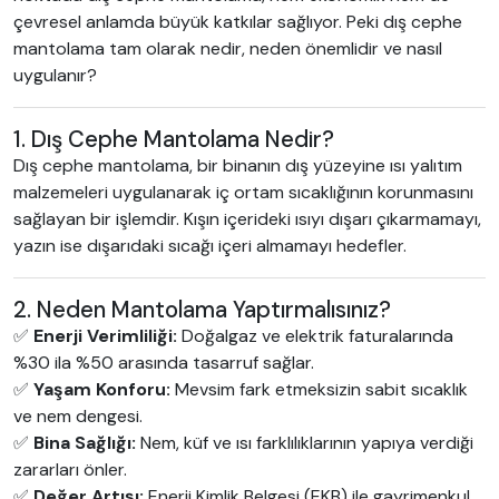
çevresel anlamda büyük katkılar sağlıyor. Peki dış cephe
mantolama tam olarak nedir, neden önemlidir ve nasıl
uygulanır?
1. Dış Cephe Mantolama Nedir?
Dış cephe mantolama, bir binanın dış yüzeyine ısı yalıtım
malzemeleri uygulanarak iç ortam sıcaklığının korunmasını
sağlayan bir işlemdir. Kışın içerideki ısıyı dışarı çıkarmamayı,
yazın ise dışarıdaki sıcağı içeri almamayı hedefler.
2. Neden Mantolama Yaptırmalısınız?
✅
Enerji Verimliliği:
Doğalgaz ve elektrik faturalarında
%30 ila %50 arasında tasarruf sağlar.
✅
Yaşam Konforu:
Mevsim fark etmeksizin sabit sıcaklık
ve nem dengesi.
✅
Bina Sağlığı:
Nem, küf ve ısı farklılıklarının yapıya verdiği
zararları önler.
✅
Değer Artışı:
Enerji Kimlik Belgesi (EKB) ile gayrimenkul