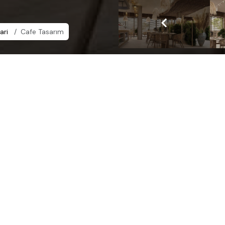
ari
Cafe Tasarım
Yer
Katar
Proje Görselleri